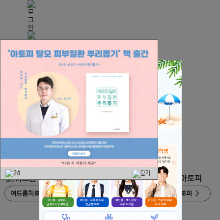
하늘토
치료 프로그램
여드름치료
>
탈모
>
아토피
>
여드름흉터/자국
>