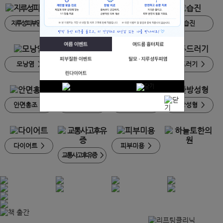
지루성피부염
>
지루성두피염
>
건선
>
습진
모낭염
>
모공각화증
>
한포진
>
두드러기
>
안면홍조
>
주사피부염
>
사마귀
>
한방성형
>
다이어트
>
피부미용
>
교통사고후유증
>